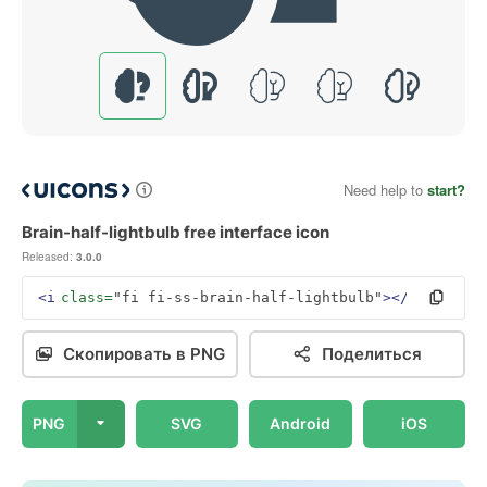
Need help to
start?
Brain-half-lightbulb free interface icon
Released:
3.0.0
<i
class=
"fi fi-ss-brain-half-lightbulb"
></i>
Скопировать в PNG
Поделиться
PNG
SVG
Android
iOS