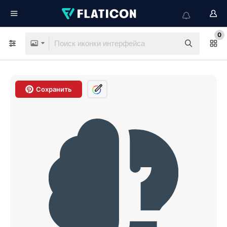
0
Сохранить