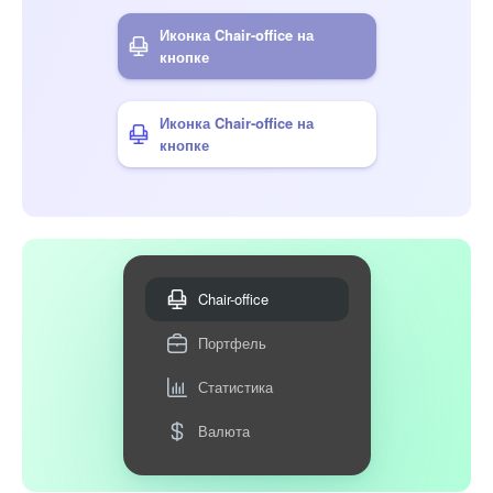
Иконка Chair-office на
кнопке
Иконка Chair-office на
кнопке
Chair-office
Портфель
Статистика
Валюта