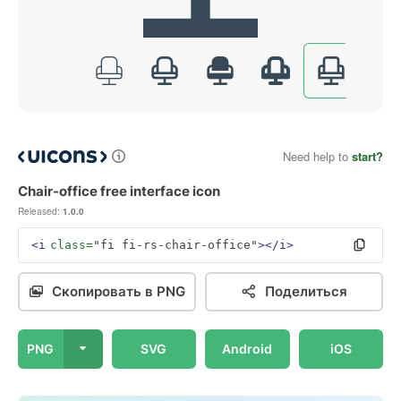
Need help to
start?
Chair-office free interface icon
Released:
1.0.0
<i
class=
"fi fi-rs-chair-office"
></i>
Скопировать в PNG
Поделиться
PNG
SVG
Android
iOS