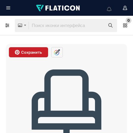
0
Сохранить