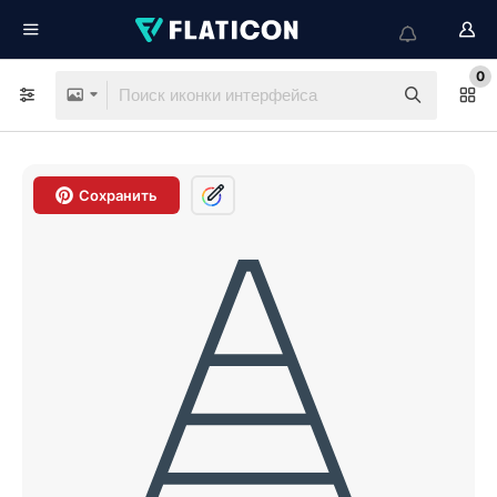
0
Сохранить