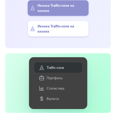
Иконка Traffic-cone на
кнопке
Иконка Traffic-cone на
кнопке
Traffic-cone
Портфель
Статистика
Валюта