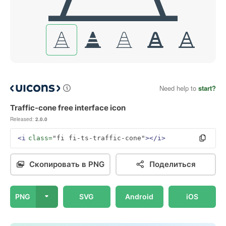
Need help to
start?
Traffic-cone free interface icon
Released:
2.0.0
<i
class=
"fi fi-ts-traffic-cone"
></i>
Скопировать в PNG
Поделиться
PNG
SVG
Android
iOS