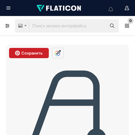
0
Сохранить