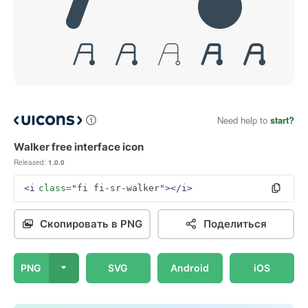
Need help to
start?
Walker free interface icon
Released:
1.0.0
<i
class=
"fi fi-sr-walker"
></i>
Скопировать в PNG
Поделиться
PNG
SVG
Android
iOS