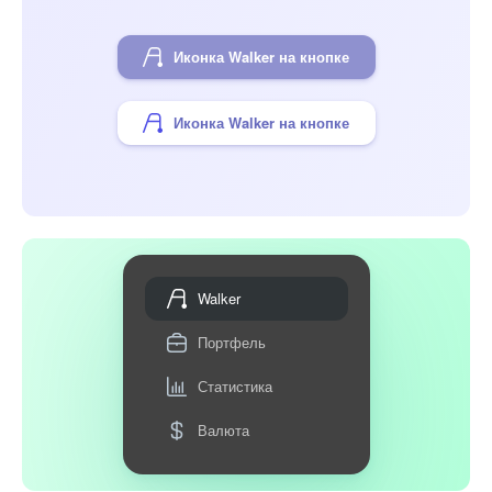
Иконка Walker на кнопке
Иконка Walker на кнопке
Walker
Портфель
Статистика
Валюта