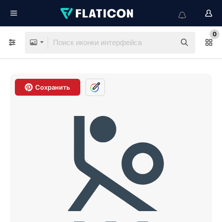
0
Сохранить