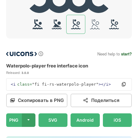
Need help to
start?
Waterpolo-player free interface icon
Released:
3.0.0
<i
class=
"fi fi-rs-waterpolo-player"
></i>
Скопировать в PNG
Поделиться
PNG
SVG
Android
iOS