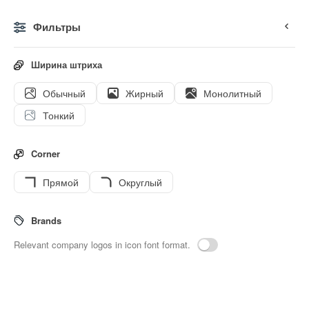
Фильтры
0
Ширина штриха
Обычный
Жирный
Монолитный
Иконки
Стикеры
Анимированные иконки
Значки и
Тонкий
Corner
Прямой
Округлый
400
Multimedia-option
Interface
icons
Brands
Relevant company logos in icon font format.