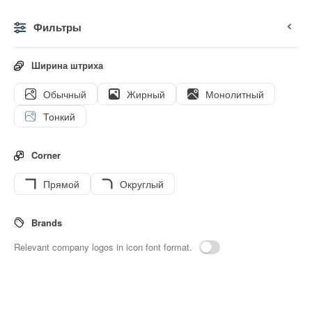
Фильтры
0
Ширина штриха
Обычный
Жирный
Монолитный
Иконки
Стикеры
Анимированные иконки
Значки и
Тонкий
Corner
Прямой
Округлый
117
Room
Interface icons
Brands
Relevant company logos in icon font format.