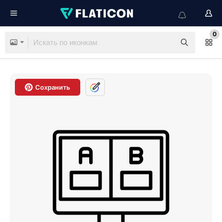
0
Сохранить