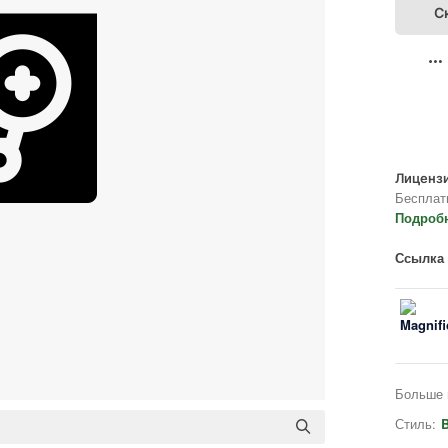
С
Лицензи
Бесплат
Подроб
Ссылка 
Больше 
Стиль:
B