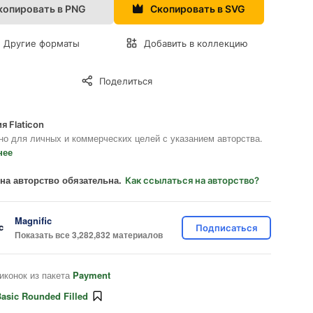
копировать в PNG
Скопировать в SVG
Другие форматы
Добавить в коллекцию
Поделиться
я Flaticon
но для личных и коммерческих целей с указанием авторства.
нее
на авторство обязательна.
Как ссылаться на авторство?
Magnific
Подписаться
Показать все 3,282,832 материалов
иконок из пакета
Payment
asic Rounded Filled