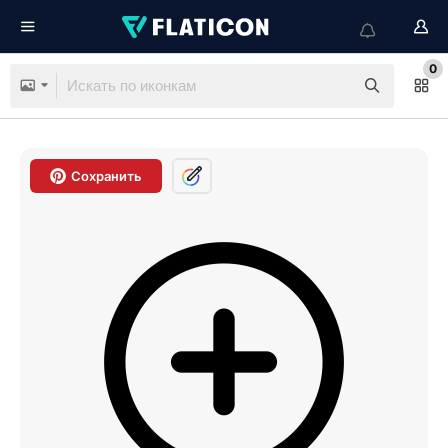
0
Сохранить