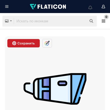
0
Сохранить