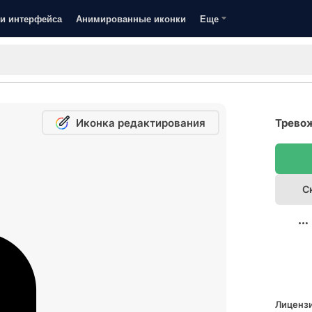
и интерфейса
Анимированные иконки
Еще
Иконка редактирования
Тревож
С
Лицензи