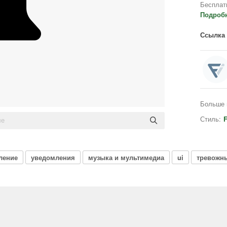
Бесплат
Подроб
Ссылка 
Больше 
Стиль:
F
ление
уведомления
музыка и мультимедиа
ui
тревожн