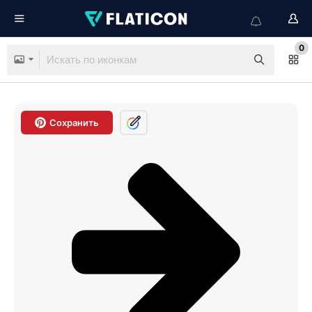
0
Сохранить