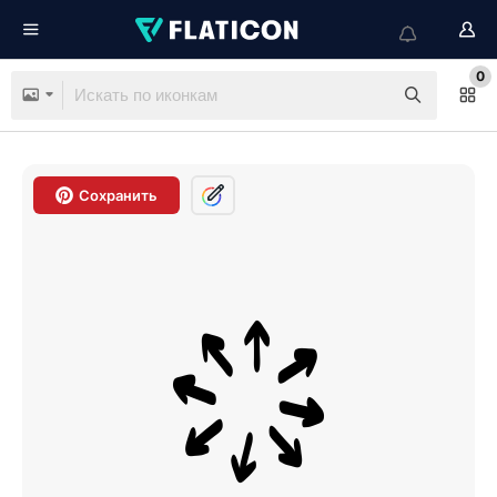
0
Сохранить