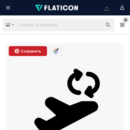
0
Сохранить