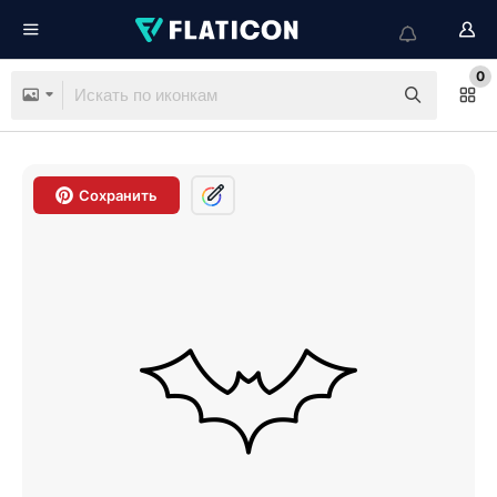
0
Сохранить