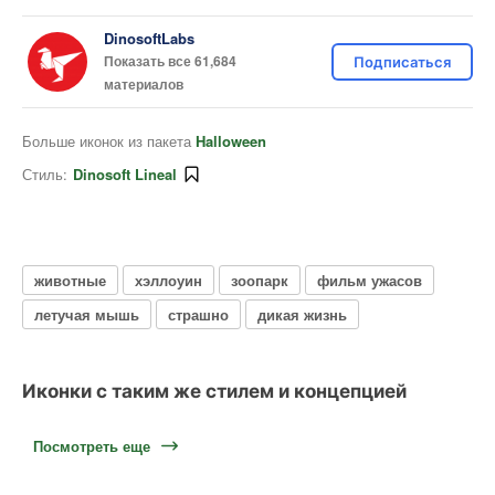
DinosoftLabs
Показать все 61,684
Подписаться
материалов
Больше иконок из пакета
Halloween
Стиль:
Dinosoft Lineal
животные
хэллоуин
зоопарк
фильм ужасов
летучая мышь
страшно
дикая жизнь
Иконки с таким же стилем и концепцией
Посмотреть еще