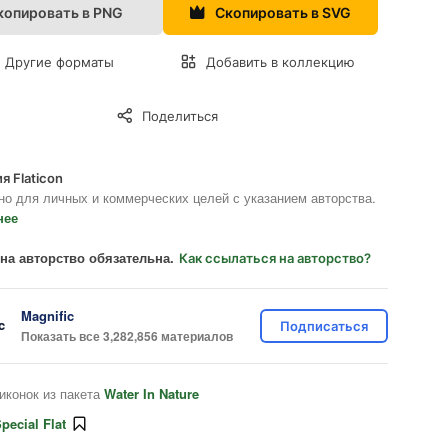
копировать в PNG
Скопировать в SVG
Другие форматы
Добавить в коллекцию
Поделиться
я Flaticon
но для личных и коммерческих целей с указанием авторства.
нее
на авторство обязательна.
Как ссылаться на авторство?
Magnific
Подписаться
Показать все 3,282,856 материалов
иконок из пакета
Water In Nature
pecial Flat