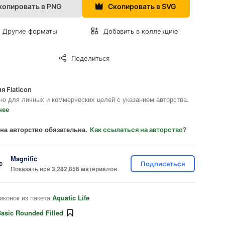
копировать в PNG
Скопировать в SVG
Другие форматы
Добавить в коллекцию
Поделиться
я Flaticon
но для личных и коммерческих целей с указанием авторства.
нее
на авторство обязательна.
Как ссылаться на авторство?
Magnific
Подписаться
Показать все 3,282,856 материалов
иконок из пакета
Aquatic Life
asic Rounded Filled