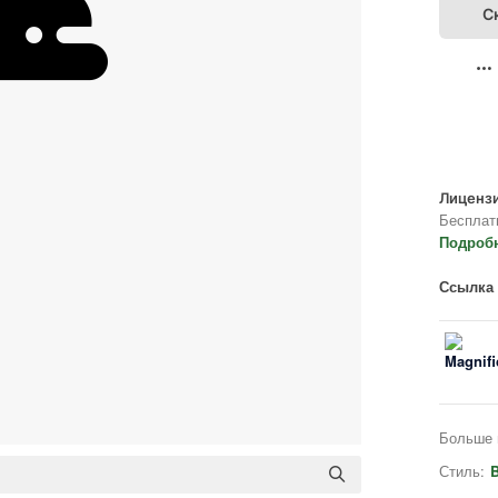
С
Лицензи
Бесплат
Подроб
Ссылка 
Больше 
Стиль:
B