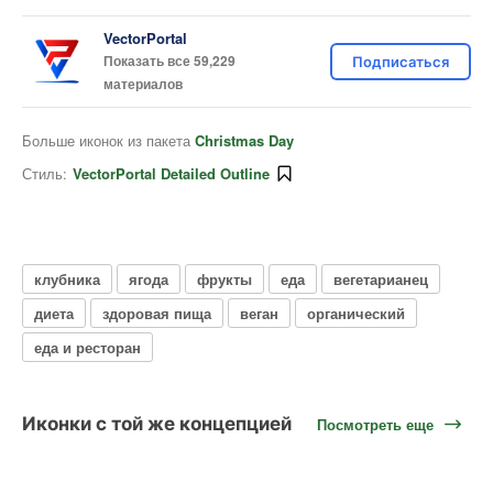
VectorPortal
Показать все 59,229
Подписаться
материалов
Больше иконок из пакета
Christmas Day
Стиль:
VectorPortal Detailed Outline
клубника
ягода
фрукты
еда
вегетарианец
диета
здоровая пища
веган
органический
еда и ресторан
Иконки с той же концепцией
Посмотреть еще