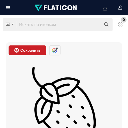
0
Сохранить