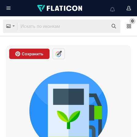
0
Сохранить