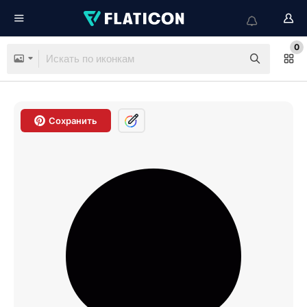
0
Сохранить