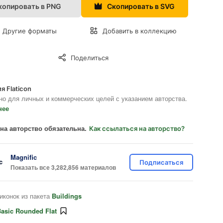
копировать в PNG
Скопировать в SVG
Другие форматы
Добавить в коллекцию
Поделиться
я Flaticon
но для личных и коммерческих целей с указанием авторства.
нее
на авторство обязательна.
Как ссылаться на авторство?
Magnific
Подписаться
Показать все 3,282,856 материалов
иконок из пакета
Buildings
asic Rounded Flat