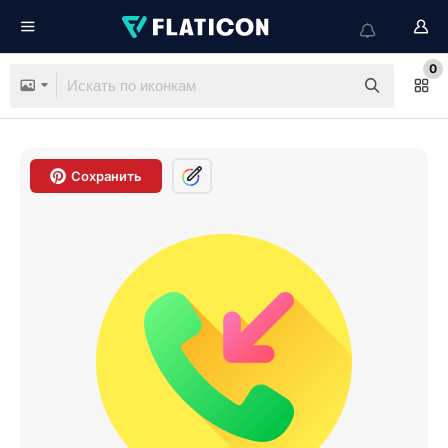
0
Сохранить