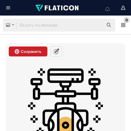
0
Сохранить