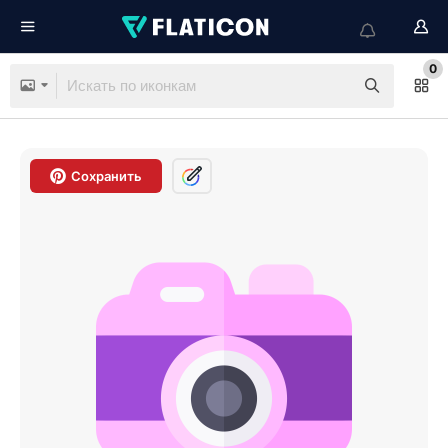
0
Сохранить