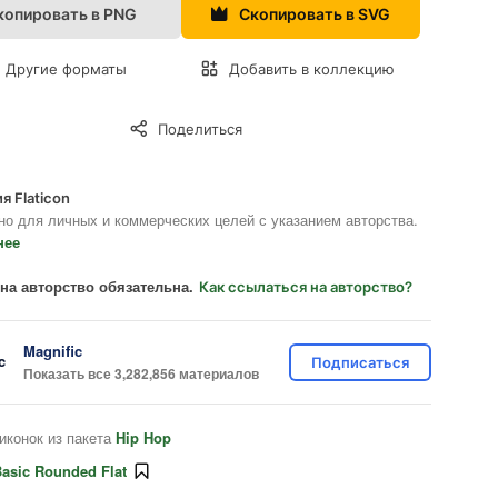
копировать в PNG
Скопировать в SVG
Другие форматы
Добавить в коллекцию
Поделиться
я Flaticon
но для личных и коммерческих целей с указанием авторства.
нее
на авторство обязательна.
Как ссылаться на авторство?
Magnific
Подписаться
Показать все 3,282,856 материалов
иконок из пакета
Hip Hop
asic Rounded Flat