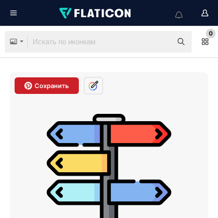
0
Сохранить