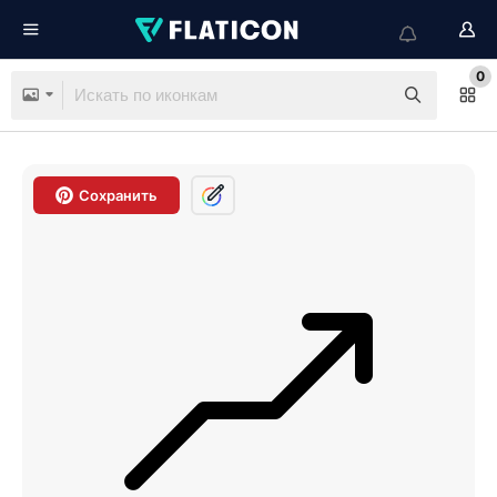
0
Сохранить