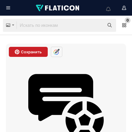
0
Сохранить