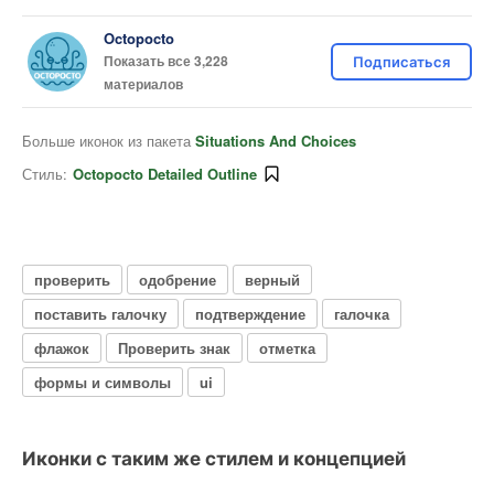
Octopocto
Показать все 3,228
Подписаться
материалов
Больше иконок из пакета
Situations And Choices
Стиль:
Octopocto Detailed Outline
проверить
одобрение
верный
поставить галочку
подтверждение
галочка
флажок
Проверить знак
отметка
формы и символы
ui
Иконки с таким же стилем и концепцией