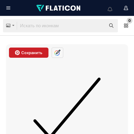
0
Сохранить