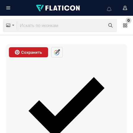
0
Сохранить