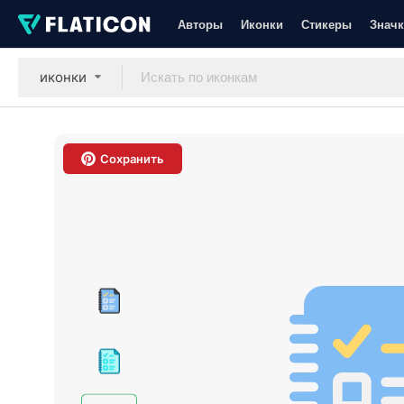
Авторы
Иконки
Стикеры
Значк
иконки
Сохранить