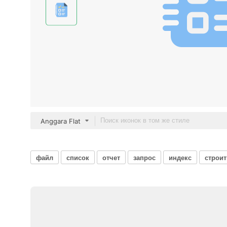
Anggara Flat
файл
список
отчет
запрос
индекс
строи