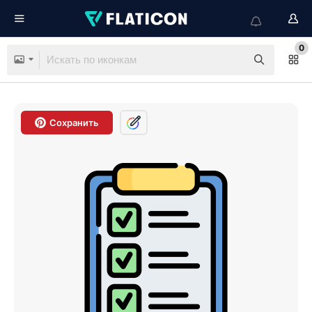
0
Сохранить