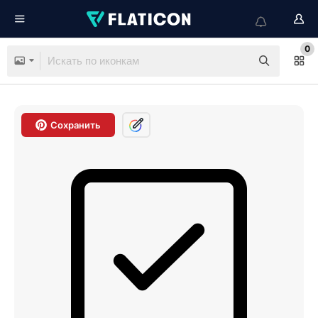
0
Сохранить