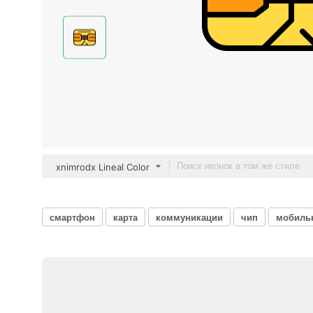
xnimrodx Lineal Color
смартфон
карта
коммуникации
чип
мобиль