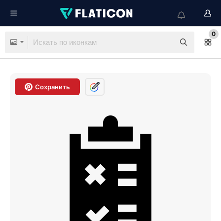
0
Сохранить