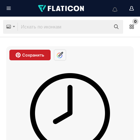
0
Сохранить