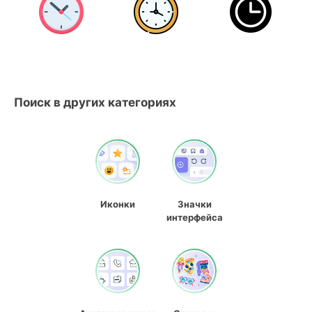
Поиск в других категориях
Иконки
Значки
интерфейса