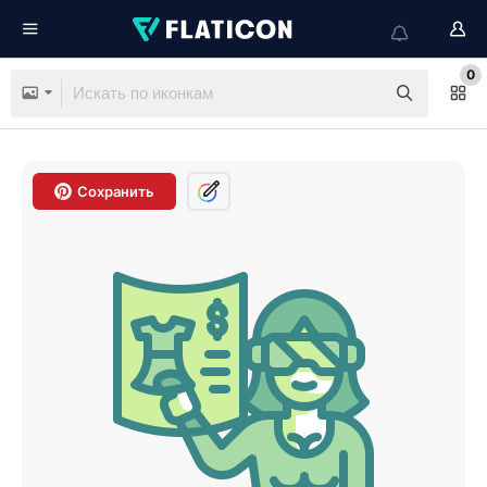
0
Сохранить