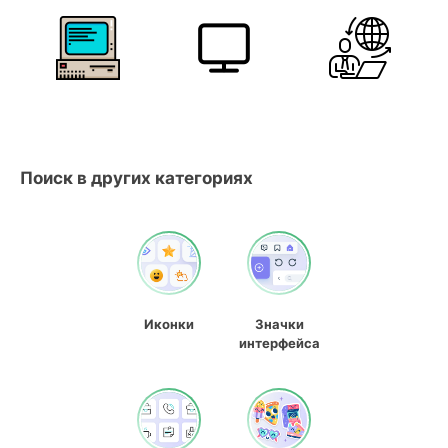
Поиск в других категориях
Иконки
Значки
интерфейса