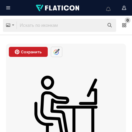
0
Сохранить