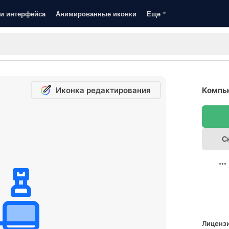
и интерфейса
Анимированные иконки
Еще
Иконка редактирования
Компью
С
Лицензи