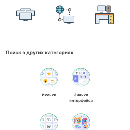
Поиск в других категориях
Иконки
Значки
интерфейса