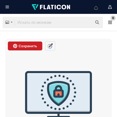
0
Сохранить