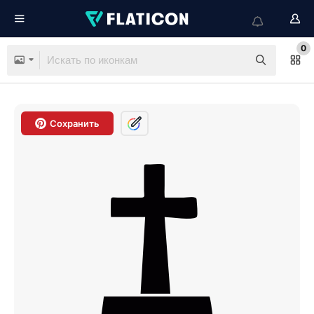
0
Сохранить