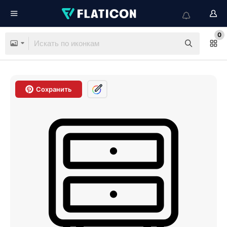
0
Сохранить