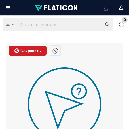
0
Сохранить