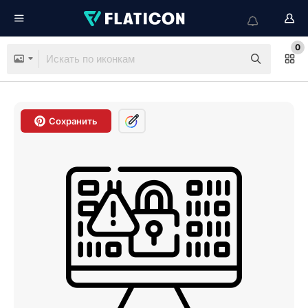
0
Сохранить