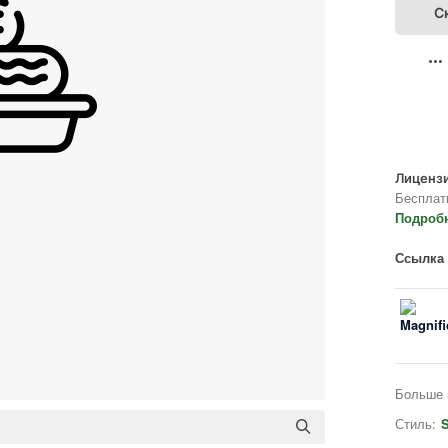
С
Лицензи
Бесплат
Подроб
Ссылка 
Больше 
Стиль:
S