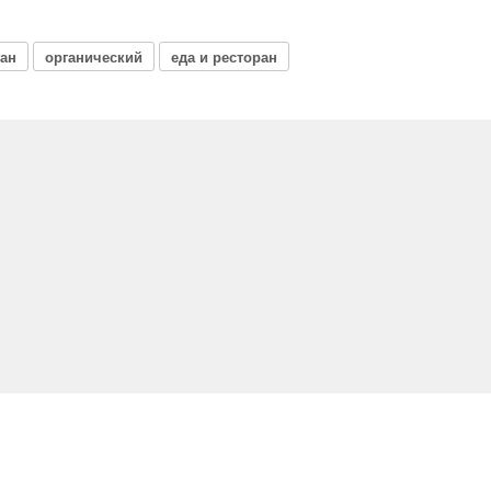
ган
органический
еда и ресторан