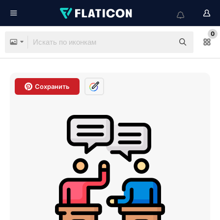
0
Сохранить