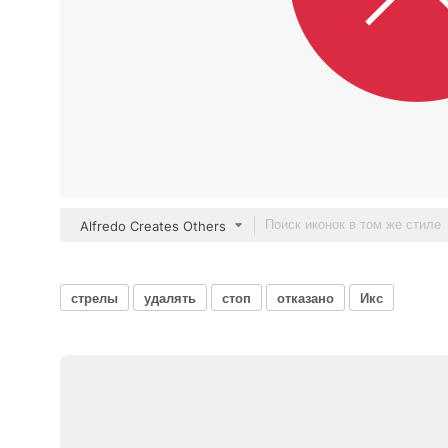
Alfredo Creates Others
стрелы
удалять
стоп
отказано
Икс