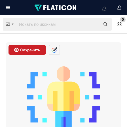
0
Сохранить