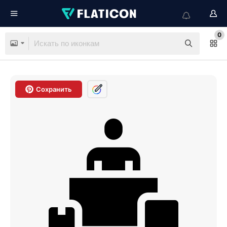
0
Сохранить